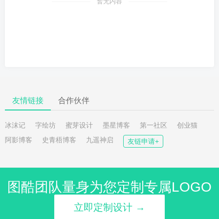
暂无内容
友情链接
合作伙伴
冰沫记
字绘坊
蜜芽设计
墨星博客
第一社区
创业猫
阿影博客
史青梧博客
九遥神启
友链申请+
图酷团队量身为您定制专属LOGO
立即定制设计 →