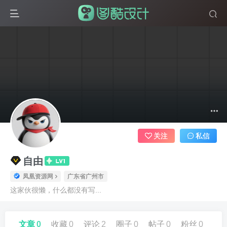
关注
私信
自由
凤凰资源网
广东省广州市
这家伙很懒，什么都没有写...
文章
0
收藏
0
评论
2
圈子
0
帖子
0
粉丝
0