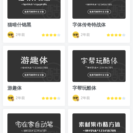
猫啃什锦黑
字体传奇特战体
2年前
2年前
游趣体
字帮玩酷体
2年前
2年前