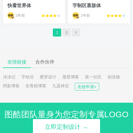
快看世界体
字制区喜脉体
2年前
2年前
1
2
友情链接
合作伙伴
冰沫记
字绘坊
蜜芽设计
墨星博客
第一社区
创业猫
阿影博客
史青梧博客
九遥神启
友链申请+
图酷团队量身为您定制专属LOGO
立即定制设计 →