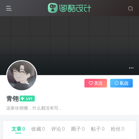
关注
私信
青翎
这家伙很懒，什么都没有写...
文章
0
收藏
0
评论
0
圈子
0
帖子
0
粉丝
0