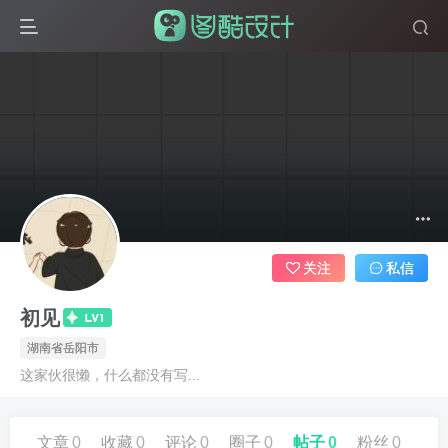
关注
私信
初见
湖南省岳阳市
这家伙很懒，什么都没有写...
文章
0
收藏
0
评论
0
圈子
0
帖子
0
粉丝
0