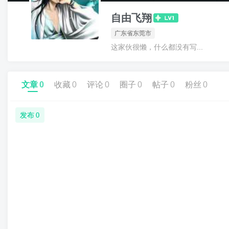
自由飞翔
广东省东莞市
这家伙很懒，什么都没有写...
文章
0
收藏
0
评论
0
圈子
0
帖子
0
粉丝
0
发布
0