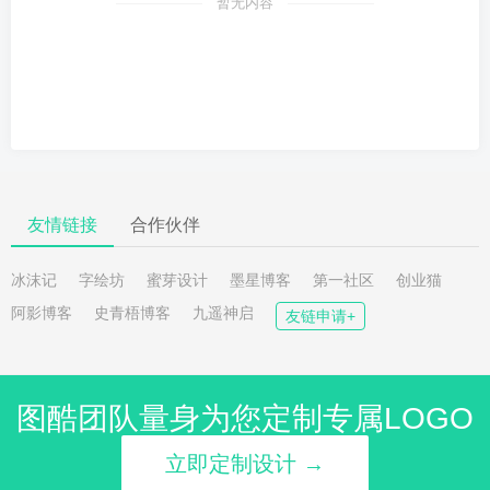
暂无内容
友情链接
合作伙伴
冰沫记
字绘坊
蜜芽设计
墨星博客
第一社区
创业猫
阿影博客
史青梧博客
九遥神启
友链申请+
图酷团队量身为您定制专属LOGO
立即定制设计 →