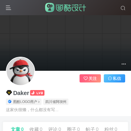
关注
私信
Daker
图酷LOGO用户
四川省阿坝州
这家伙很懒，什么都没有写...
文章
0
收藏
0
评论
0
圈子
0
帖子
0
粉丝
0