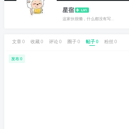
星宿
这家伙很懒，什么都没有写...
文章
0
收藏
0
评论
0
圈子
0
帖子
0
粉丝
0
发布
0