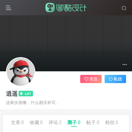
关注
私信
逍遥
这家伙很懒，什么都没有写...
文章
0
收藏
0
评论
2
圈子
0
帖子
0
粉丝
0