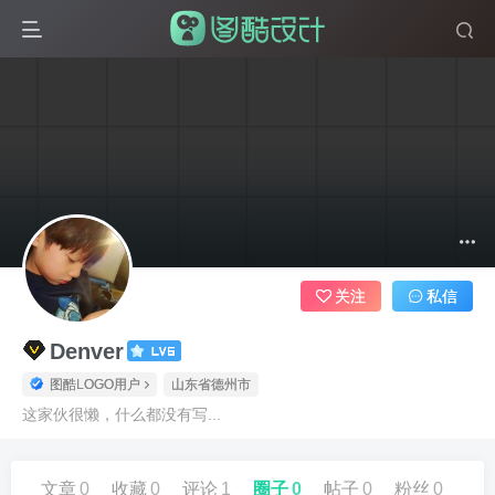
关注
私信
Denver
图酷LOGO用户
山东省德州市
这家伙很懒，什么都没有写...
文章
0
收藏
0
评论
1
圈子
0
帖子
0
粉丝
0