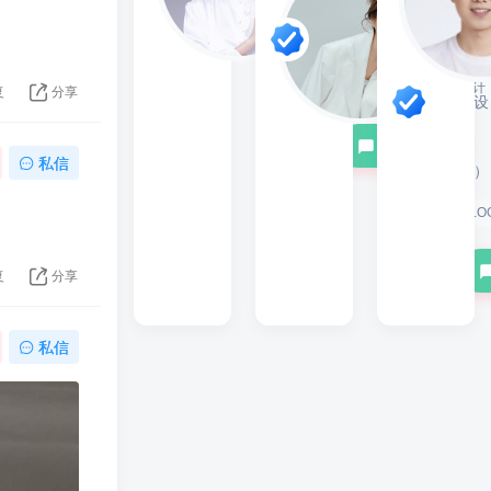
计
顾
问）
VIP
LOGO设计
动画设计
复
分享
（设
计
立即咨询
顾
私信
问）
LO
。
复
分享
私信