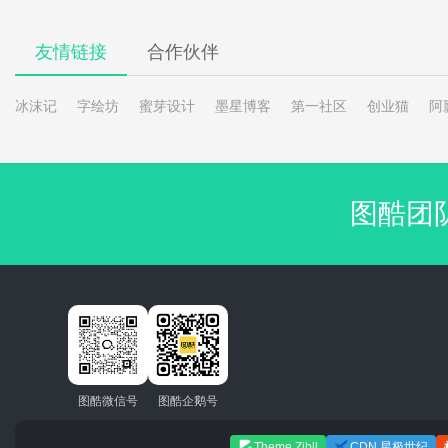
友情链接
合作伙伴
冰沫记
字绘坊
蜜芽设计
墨星博客
第一社区
创业猫
阿
图酷团
图酷微信号
图酷企鹅号
Theme Zibll
CDN 星极世纪