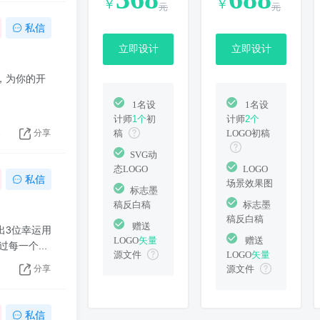
￥
￥
元
元
私信
立即设计
立即设计
，为你的开
1名设
1名设
计师
1个
初
计师
2个
稿
LOGO初稿
3
分享
SVG动
态LOGO
LOGO
私信
场景效果图
标志墨
稿反白稿
标志墨
稿反白稿
赠送
出3位幸运用
LOGO
矢量
赠送
一个...
源文件
LOGO
矢量
源文件
2
分享
私信