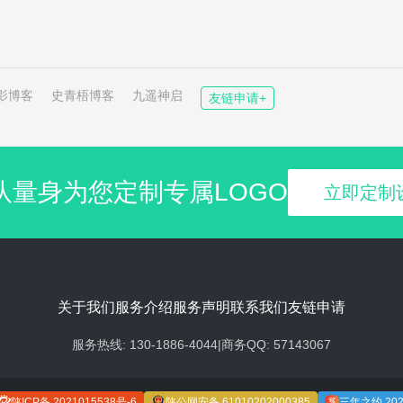
影博客
史青梧博客
九遥神启
友链申请+
队量身为您定制专属LOGO
立即定制
关于我们
服务介绍
服务声明
联系我们
友链申请
服务热线: 130-1886-4044
|
商务QQ: 57143067
陕ICP备 2021015538号-6
陕公网安备 61010202000385
三年之约 2025