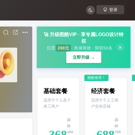
登录
🚀 升级图酷VIP · 享专属LOGO设计特
权
×
仅需
288元
· 终身有效 · 限前50名
立即升级 →
图酷推荐！
基础套餐
经济套餐
适用于个人及个
适用于个人工商
体工商户
户实体店铺
原
原
价
价
368
688
388
788