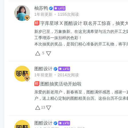
柚苏鸭
1年前更新
1155次阅读
字库星球 X 图酷设计 联名开工惊喜，抽奖
精
新岁已至，万象焕新。在这充满希望与活力的开工之
工季增添一抹别样的色彩！
本次抽奖的奖品，是我们精心准备的开工礼物，将字库
5
图酷设计
1年前更新
2014次阅读
图酷抽奖活动开始啦
精
亲爱的新老用户，新春将至，图酷满怀感恩，感谢一
户，送上精心定制的图酷精美台历。这份台历不仅承载
13
图酷设计