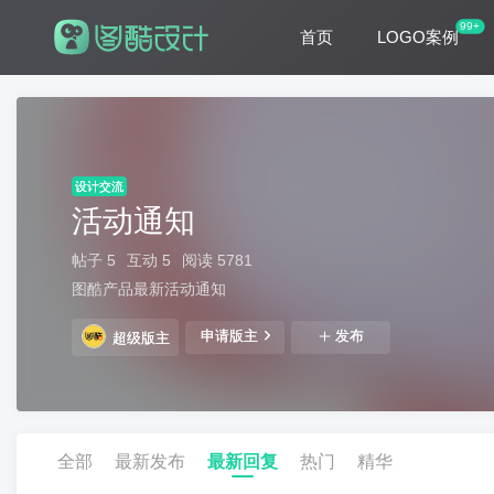
99+
首页
LOGO案例
设计交流
活动通知
帖子 5
互动 5
阅读 5781
图酷产品最新活动通知
申请版主
发布
超级版主
全部
最新发布
最新回复
热门
精华