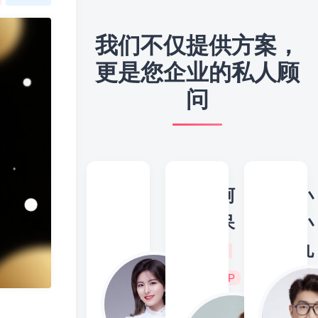
我们不仅提供方案，
更是您企业的私人顾
问
阿
小
呆
小
丸
子
VIP
头
（设