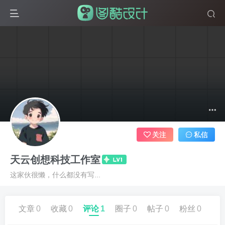
关注
私信
天云创想科技工作室
这家伙很懒，什么都没有写...
文章
0
收藏
0
评论
1
圈子
0
帖子
0
粉丝
0