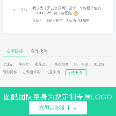
我想为【天云资源网】设计一个彰显价值的
10个月前
LOGO，求中奖！@图酷”
评论于：
图酷五周年 · 为你的品牌加冕
友情链接
合作伙伴
冰沫记
字绘坊
蜜芽设计
墨星博客
第一社区
创业猫
阿影博客
史青梧博客
九遥神启
友链申请+
图酷团队量身为您定制专属LOGO
立即定制设计 →