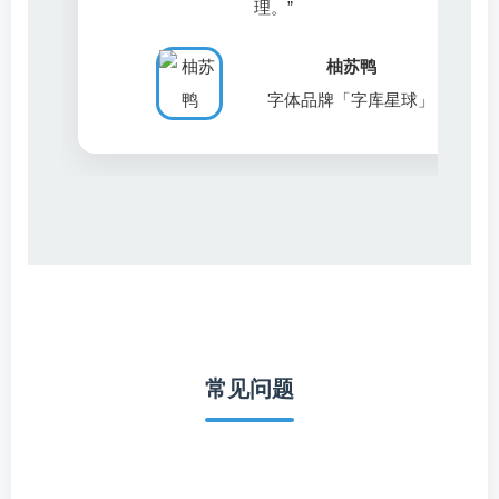
理。”
柚苏鸭
刘站长
陈站长
字体品牌「字库星球」
常见问题