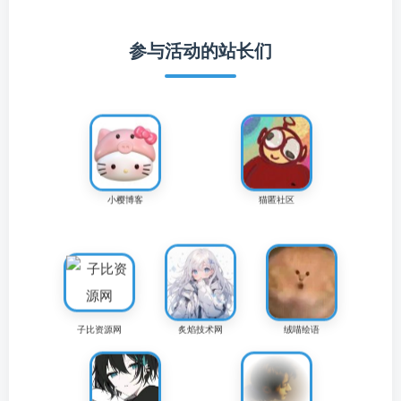
参与活动的站长们
追逐流星的猫
苏晨
属余学习网
小樱博客
猫匿社区
子比资源网
炙焰技术网
绒喵绘语
北漠网络
惊鸿