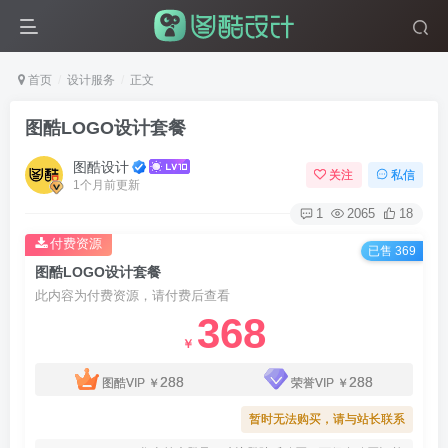
首页
设计服务
正文
图酷LOGO设计套餐
图酷设计
关注
私信
1个月前更新
1
2065
18
付费资源
已售 369
图酷LOGO设计套餐
此内容为付费资源，请付费后查看
368
￥
288
288
图酷VIP
￥
荣誉VIP
￥
暂时无法购买，请与站长联系