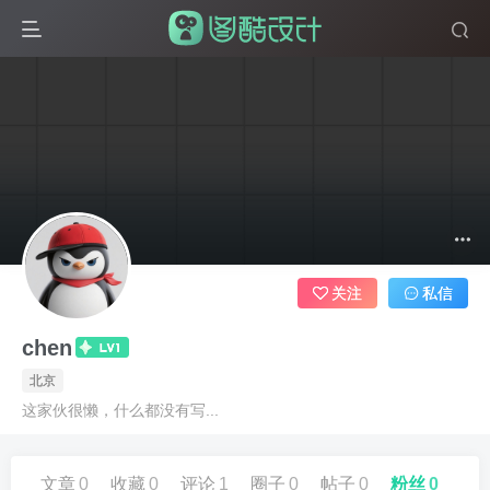
关注
私信
chen
北京
这家伙很懒，什么都没有写...
文章
0
收藏
0
评论
1
圈子
0
帖子
0
粉丝
0