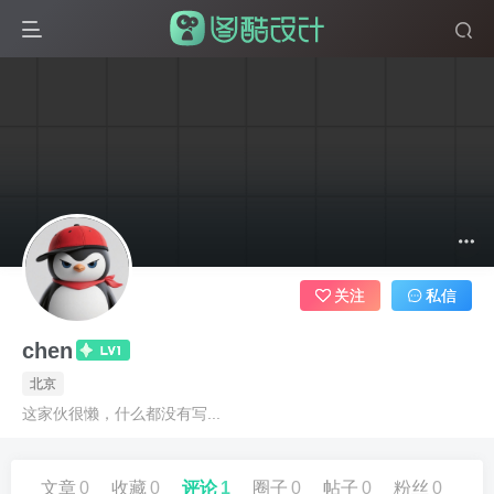
关注
私信
chen
北京
这家伙很懒，什么都没有写...
文章
0
收藏
0
评论
1
圈子
0
帖子
0
粉丝
0