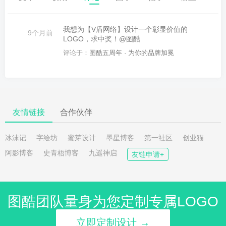
我想为【V盾网络】设计一个彰显价值的
9个月前
LOGO，求中奖！@图酷
评论于：
图酷五周年 · 为你的品牌加冕
友情链接
合作伙伴
冰沫记
字绘坊
蜜芽设计
墨星博客
第一社区
创业猫
阿影博客
史青梧博客
九遥神启
友链申请+
图酷团队量身为您定制专属LOGO
立即定制设计 →