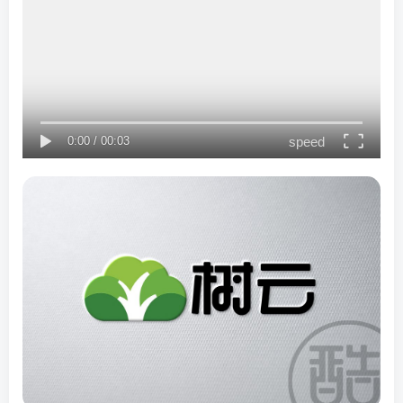
speed
0:00
/
00:03