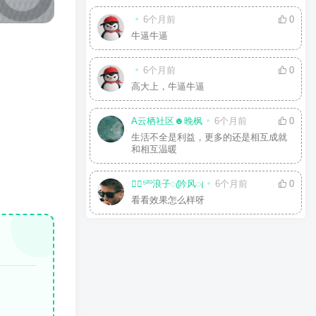
6个月前
0
牛逼牛逼
6个月前
0
高大上，牛逼牛逼
A云栖社区☻晚枫
6个月前
0
生活不全是利益，更多的还是相互成就
和相互温暖
☘⃝⁵²⁰浪子ꦿ吟风ꦿ
6个月前
0
看看效果怎么样呀