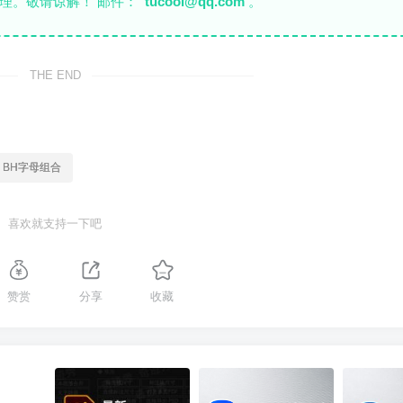
理。敬请谅解！ 邮件：
tucool@qq.com
。
THE END
# BH字母组合
喜欢就支持一下吧
赞赏
分享
收藏