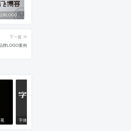
腾飞博客品牌LOGO案例
图酷LOGO设计套餐
图酷五周年 · 为你的品牌加冕
沐
下一篇
品牌LOGO案例
加冕
字体传奇特战体
哪吒书法字体设计