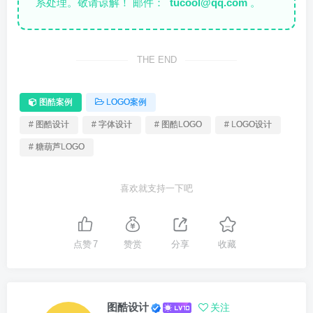
系处理。敬请谅解！ 邮件：
tucool@qq.com
。
THE END
图酷案例
LOGO案例
# 图酷设计
# 字体设计
# 图酷LOGO
# LOGO设计
# 糖葫芦LOGO
喜欢就支持一下吧
点赞
7
赞赏
分享
收藏
图酷设计
关注