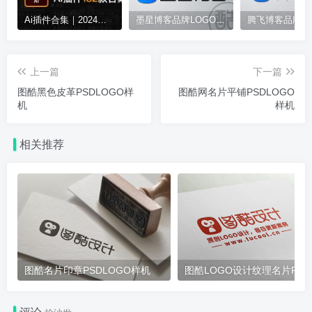
Ai插件合集｜2024全新 AI 脚本插件 182 款合集，一键安装！
墨星博客品牌LOGO案例
上一篇
下一篇
图酷黑色皮革PSDLOGO样
图酷网名片平铺PSDLOGO
机
样机
相关推荐
图酷名片印章PSDLOGO样机
图酷