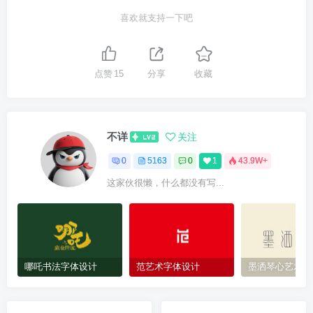
喜欢就支持一下吧
点赞
15
分享
收藏
不详
关注
0
5163
0
1
43.9W+
这家伙很懒，什么都没有写...
哪吒书法字体设计
范艺术字体设计
墨洒琴心艺术字