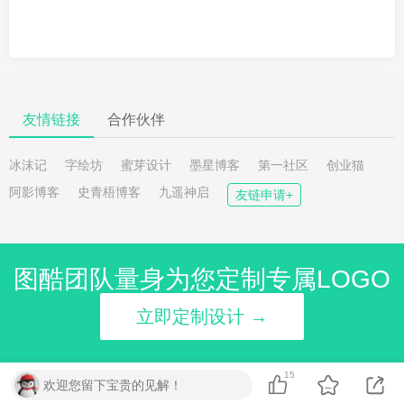
友情链接
合作伙伴
冰沫记
字绘坊
蜜芽设计
墨星博客
第一社区
创业猫
阿影博客
史青梧博客
九遥神启
友链申请+
图酷团队量身为您定制专属LOGO
立即定制设计 →
15
欢迎您留下宝贵的见解！