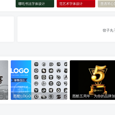
哪吒书法字体设计
范艺术字体设计
墨洒琴心
饺子丸
图酷LOGO设计套餐
图酷五周年 · 为你的品牌