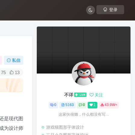
登录
私信
75
13
不详
关注
0
5163
0
1
43.9W+
这家伙很懒，什么都没有写...
还是现代图
游戏猫图形字体设计
成为设计师