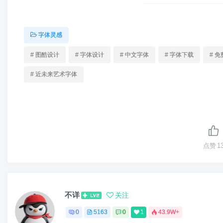
字体灵感
# 图酷设计
# 字体设计
# 中文字体
# 字体下载
# 
# 近未来艺术字体
点赞
1
不详
关注
0
5163
0
1
43.9W+