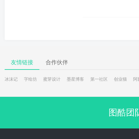
友情链接
合作伙伴
冰沫记
字绘坊
蜜芽设计
墨星博客
第一社区
创业猫
阿
图酷团