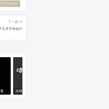
艺术字体设计
原神艺术字体设计
花西子艺术字体设计
缘
下一篇
子艺术字体设计
加冕
沐瑶软笔手写体
猴尊宋体