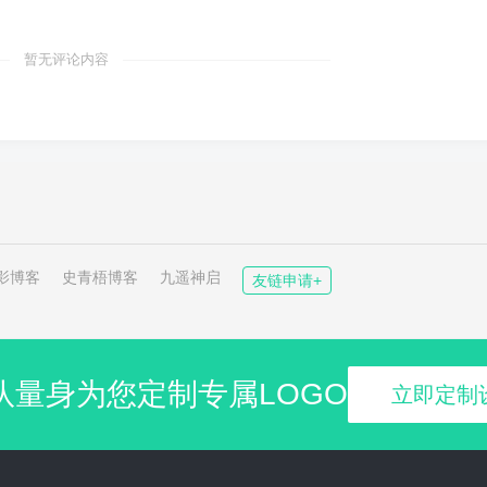
暂无评论内容
影博客
史青梧博客
九遥神启
友链申请+
队量身为您定制专属LOGO
立即定制