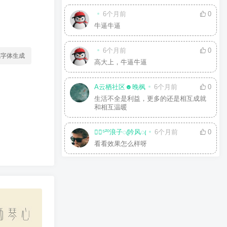
6个月前
0
牛逼牛逼
6个月前
0
线字体生成
高大上，牛逼牛逼
A云栖社区☻晚枫
6个月前
0
生活不全是利益，更多的还是相互成就
和相互温暖
☘⃝⁵²⁰浪子ꦿ吟风ꦿ
6个月前
0
看看效果怎么样呀