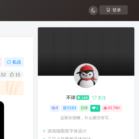
登录
私信
152
15
不详
关注
0
5163
0
1
43.7W+
这家伙很懒，什么都没有写...
游戏猫图形字体设计