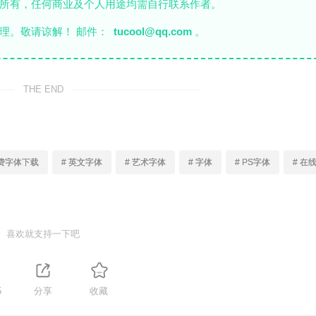
者所有，任何商业及个人用途均需自行联系作者。
理。敬请谅解！ 邮件：
tucool@qq.com
。
THE END
免费字体下载
# 英文字体
# 艺术字体
# 字体
# PS字体
# 在
喜欢就支持一下吧
5
分享
收藏