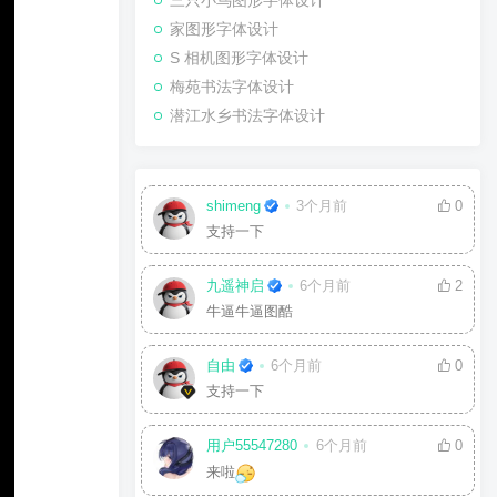
三只小鸟图形字体设计
家图形字体设计
S 相机图形字体设计
梅苑书法字体设计
潜江水乡书法字体设计
shimeng
3个月前
0
支持一下
九遥神启
6个月前
2
牛逼牛逼图酷
自由
6个月前
0
支持一下
用户55547280
6个月前
0
来啦