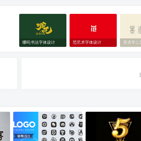
哪吒书法字体设计
范艺术字体设计
墨洒琴心