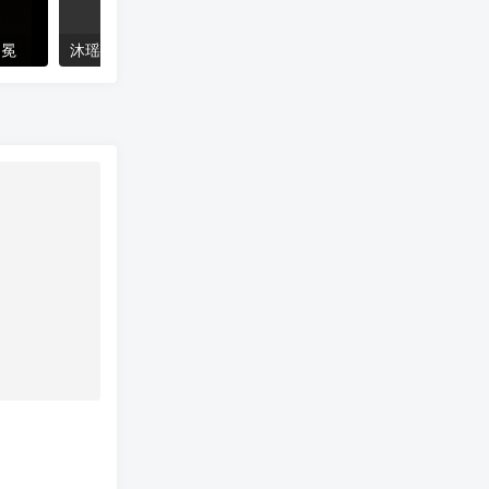
加冕
沐瑶软笔手写体
猴尊宋体