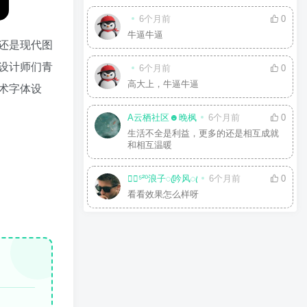
6个月前
0
牛逼牛逼
还是现代图
设计师们青
6个月前
0
高大上，牛逼牛逼
术字体设
A云栖社区☻晚枫
6个月前
0
生活不全是利益，更多的还是相互成就
和相互温暖
☘⃝⁵²⁰浪子ꦿ吟风ꦿ
6个月前
0
看看效果怎么样呀