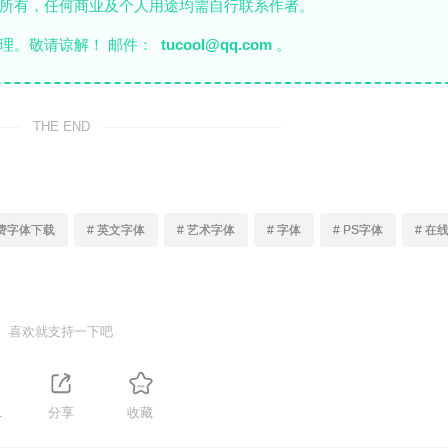
者所有，任何商业及个人用途均需自行联系作者。
理。敬请谅解！ 邮件：
tucool@qq.com
。
THE END
免费字体下载
# 英文字体
# 艺术字体
# 字体
# PS字体
# 在
喜欢就支持一下吧
1
分享
收藏