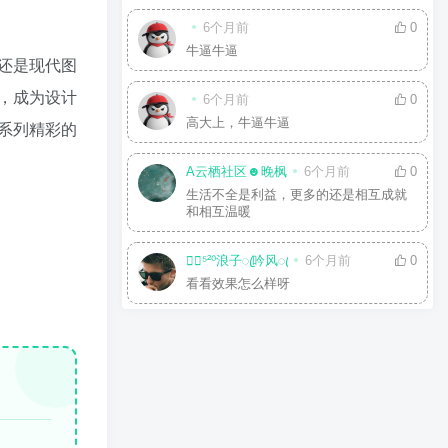
6个月前
0
牛逼牛逼
还是现代图
，成为设计
6个月前
0
高大上，牛逼牛逼
系列精彩的
A云栖社区☻晚枫
6个月前
0
生活不全是利益，更多的还是相互成就
和相互温暖
☘⃝⁵²⁰浪子ꦿ吟风ꦿ
6个月前
0
看看效果怎么样呀