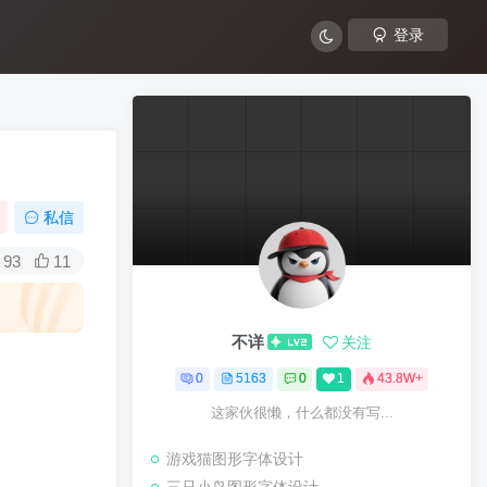
登录
私信
93
11
不详
关注
0
5163
0
1
43.8W+
这家伙很懒，什么都没有写...
游戏猫图形字体设计