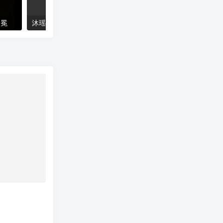
加冕
沐瑶软笔手写体
猴尊宋体