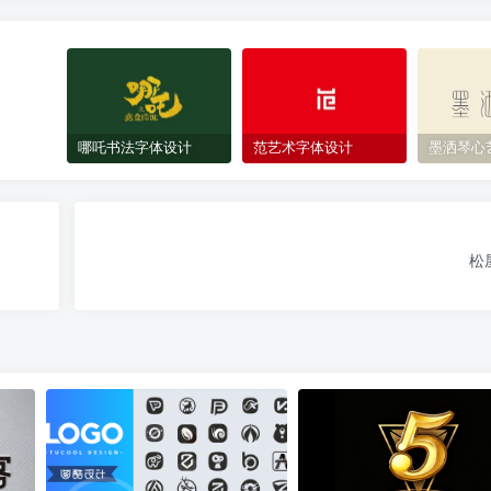
哪吒书法字体设计
范艺术字体设计
墨洒琴心
松