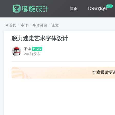
99+
首页
LOGO案例
首页
字体
字体灵感
正文
脱力迷走艺术字体设计
不详
2年前发布
文章最后更