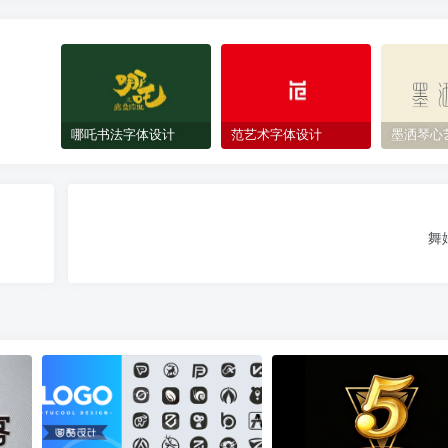
哪吒书法字体设计
范艺术字体设计
墨洒琴心
舞