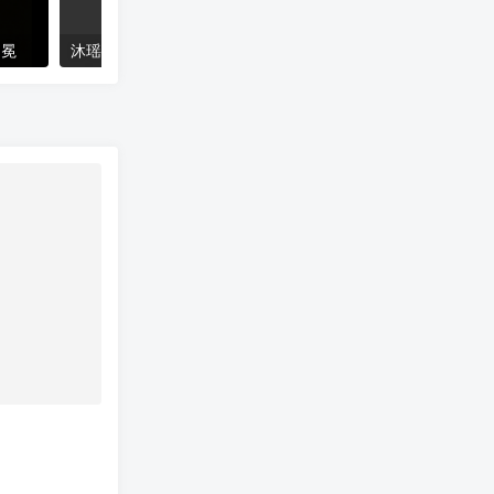
加冕
沐瑶软笔手写体
猴尊宋体