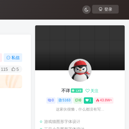
登录
私信
115
5
不详
关注
0
5163
0
1
43.8W+
这家伙很懒，什么都没有写...
游戏猫图形字体设计