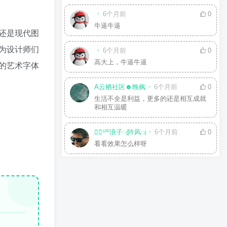
6个月前
0
牛逼牛逼
还是现代图
为设计师们
6个月前
0
高大上，牛逼牛逼
的艺术字体
A云栖社区☻晚枫
6个月前
0
生活不全是利益，更多的还是相互成就
和相互温暖
☘⃝⁵²⁰浪子ꦿ吟风ꦿ
6个月前
0
看看效果怎么样呀