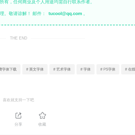
者所有，任何商业及个人用途均需自行联系作者。
理。敬请谅解！ 邮件：
tucool@qq.com
。
THE END
免费字体下载
# 英文字体
# 艺术字体
# 字体
# PS字体
# 在
喜欢就支持一下吧
分享
收藏