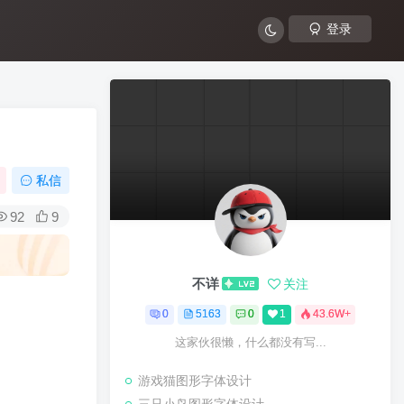
登录
私信
92
9
不详
关注
0
5163
0
1
43.6W+
这家伙很懒，什么都没有写...
游戏猫图形字体设计