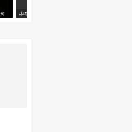
加冕
沐瑶软笔手写体
猴尊宋体