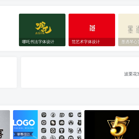
哪吒书法字体设计
范艺术字体设计
墨洒琴心
波栗花