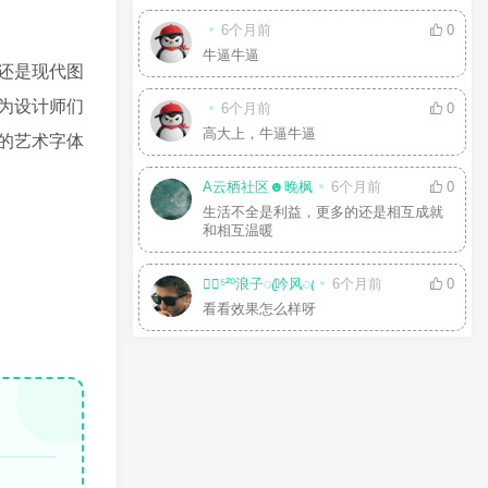
6个月前
0
牛逼牛逼
还是现代图
为设计师们
6个月前
0
高大上，牛逼牛逼
的艺术字体
A云栖社区☻晚枫
6个月前
0
生活不全是利益，更多的还是相互成就
和相互温暖
☘⃝⁵²⁰浪子ꦿ吟风ꦿ
6个月前
0
看看效果怎么样呀