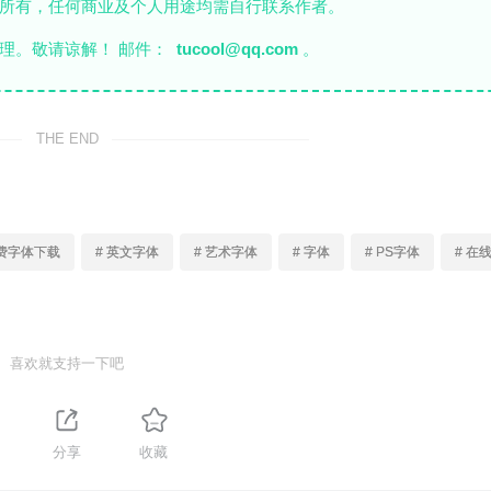
者所有，任何商业及个人用途均需自行联系作者。
理。敬请谅解！ 邮件：
tucool@qq.com
。
THE END
免费字体下载
# 英文字体
# 艺术字体
# 字体
# PS字体
# 在
喜欢就支持一下吧
分享
收藏