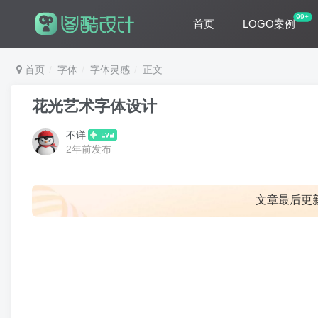
99+
首页
LOGO案例
首页
字体
字体灵感
正文
花光艺术字体设计
不详
2年前发布
文章最后更