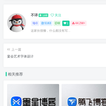
不详
关注
0
5163
0
1
44.2W+
这家伙很懒，什么都没有写...
上一篇
宴会艺术字体设计
相关推荐