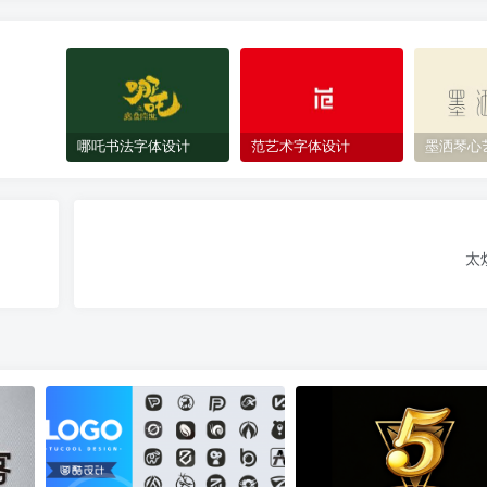
哪吒书法字体设计
范艺术字体设计
墨洒琴心
太