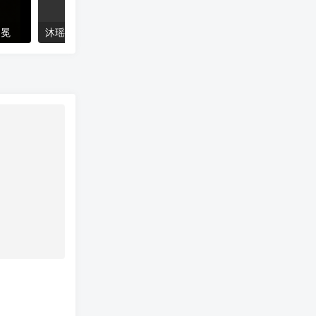
加冕
沐瑶软笔手写体
猴尊宋体