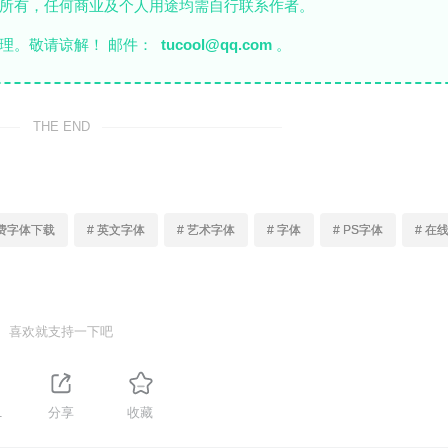
者所有，任何商业及个人用途均需自行联系作者。
理。敬请谅解！ 邮件：
tucool@qq.com
。
THE END
免费字体下载
# 英文字体
# 艺术字体
# 字体
# PS字体
# 在
喜欢就支持一下吧
1
分享
收藏