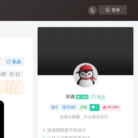
登录
私信
109
11
不详
关注
0
5163
0
1
44.2W+
这家伙很懒，什么都没有写...
游戏猫图形字体设计