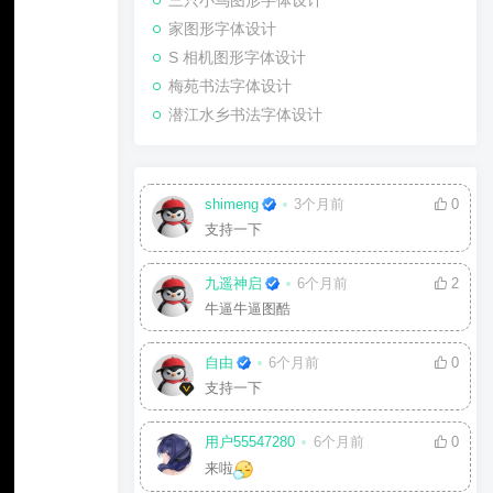
三只小鸟图形字体设计
家图形字体设计
S 相机图形字体设计
梅苑书法字体设计
潜江水乡书法字体设计
shimeng
3个月前
0
支持一下
九遥神启
6个月前
2
牛逼牛逼图酷
自由
6个月前
0
支持一下
用户55547280
6个月前
0
来啦