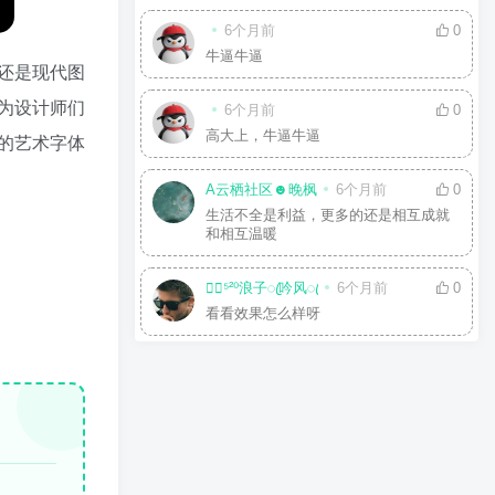
6个月前
0
牛逼牛逼
还是现代图
为设计师们
6个月前
0
高大上，牛逼牛逼
的艺术字体
A云栖社区☻晚枫
6个月前
0
生活不全是利益，更多的还是相互成就
和相互温暖
☘⃝⁵²⁰浪子ꦿ吟风ꦿ
6个月前
0
看看效果怎么样呀