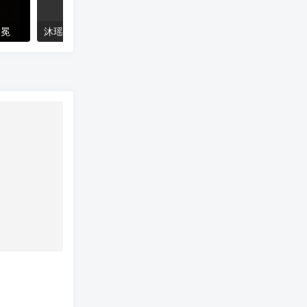
加冕
沐瑶软笔手写体
猴尊宋体