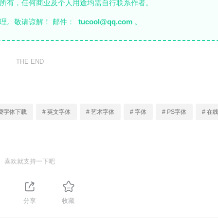
者所有，任何商业及个人用途均需自行联系作者。
理。敬请谅解！ 邮件：
tucool@qq.com
。
THE END
免费字体下载
# 英文字体
# 艺术字体
# 字体
# PS字体
# 在
喜欢就支持一下吧
分享
收藏