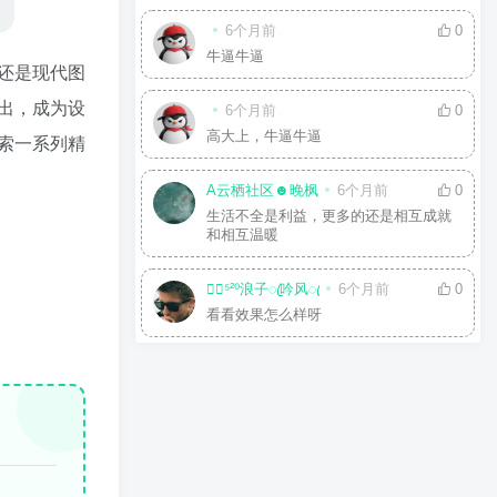
6个月前
0
牛逼牛逼
还是现代图
出，成为设
6个月前
0
高大上，牛逼牛逼
索一系列精
A云栖社区☻晚枫
6个月前
0
生活不全是利益，更多的还是相互成就
和相互温暖
☘⃝⁵²⁰浪子ꦿ吟风ꦿ
6个月前
0
看看效果怎么样呀