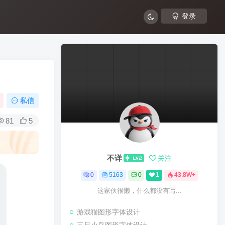
登录
私信
81
5
不详
关注
0
5163
0
1
43.8W+
这家伙很懒，什么都没有写...
游戏猫图形字体设计