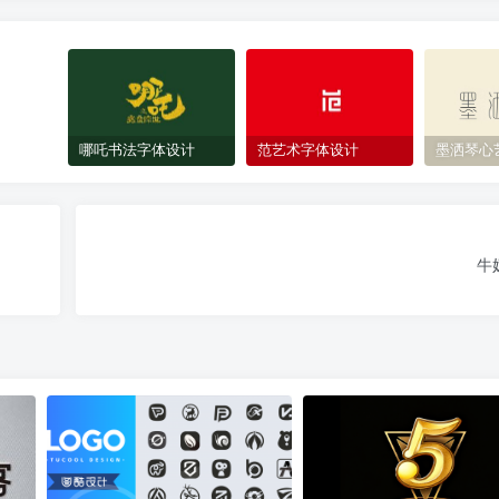
哪吒书法字体设计
范艺术字体设计
墨洒琴心
牛