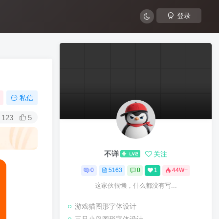
登录
私信
123
5
不详
关注
0
5163
0
1
44W+
这家伙很懒，什么都没有写...
游戏猫图形字体设计