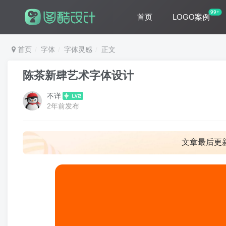
99+
首页
LOGO案例
首页
字体
字体灵感
正文
陈茶新肆艺术字体设计
不详
2年前发布
文章最后更