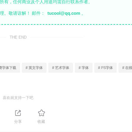
者所有，任何商业及个人用途均需自行联系作者。
理。敬请谅解！ 邮件：
tucool@qq.com
。
THE END
免费字体下载
# 英文字体
# 艺术字体
# 字体
# PS字体
# 在
喜欢就支持一下吧
分享
收藏