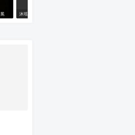
加冕
沐瑶软笔手写体
猴尊宋体