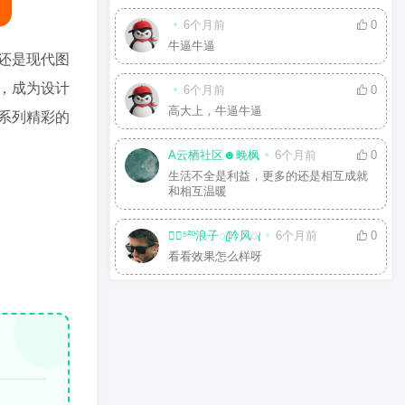
6个月前
0
牛逼牛逼
还是现代图
，成为设计
6个月前
0
高大上，牛逼牛逼
系列精彩的
A云栖社区☻晚枫
6个月前
0
生活不全是利益，更多的还是相互成就
和相互温暖
☘⃝⁵²⁰浪子ꦿ吟风ꦿ
6个月前
0
看看效果怎么样呀