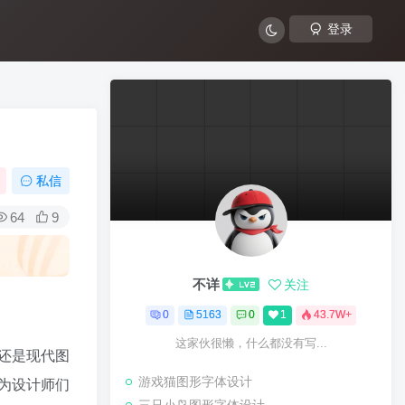
登录
私信
64
9
不详
关注
0
5163
0
1
43.7W+
这家伙很懒，什么都没有写...
还是现代图
游戏猫图形字体设计
为设计师们