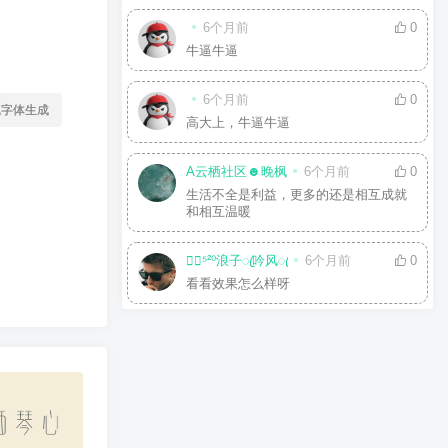
6个月前
0
牛逼牛逼
6个月前
0
线字体生成
高大上，牛逼牛逼
A云栖社区☻晚枫
6个月前
0
生活不全是利益，更多的还是相互成就
和相互温暖
☘⃝⁵²⁰浪子ꦿ吟风ꦿ
6个月前
0
看看效果怎么样呀