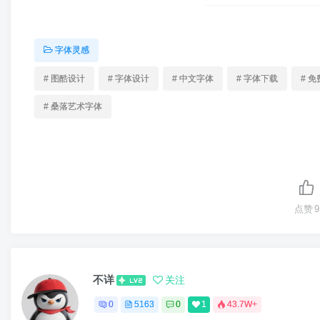
字体灵感
# 图酷设计
# 字体设计
# 中文字体
# 字体下载
# 
# 桑落艺术字体
点赞
9
不详
关注
0
5163
0
1
43.7W+