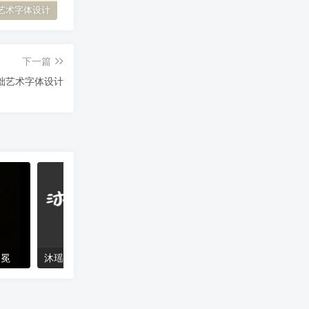
艺术字体设计
原神艺术字体设计
花西子艺术字体设计
缘
下一篇
拙艺术字体设计
加冕
沐瑶软笔手写体
猴尊宋体