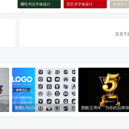
哪吒书法字体设计
范艺术字体设计
墨洒琴心
百丑千
图酷LOGO设计套餐
图酷五周年 · 为你的品牌