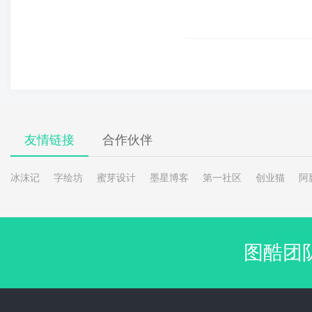
友情链接
合作伙伴
冰沫记
字绘坊
蜜芽设计
墨星博客
第一社区
创业猫
阿
图酷团