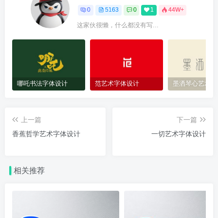
0
5163
0
1
44W+
这家伙很懒，什么都没有写...
哪吒书法字体设计
范艺术字体设计
墨洒琴心艺术字
上一篇
下一篇
香蕉哲学艺术字体设计
一切艺术字体设计
相关推荐